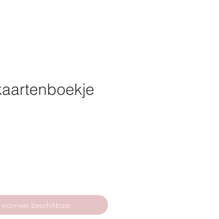
kaartenboekje
s
 wanneer beschikbaar