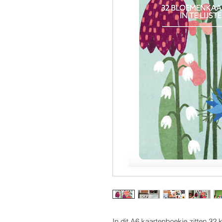
In dit A6 kaartenboekje zitten 32 k