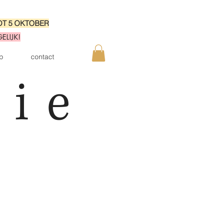
OT 5 OKTOBER
LIJK!
p
contact
lie