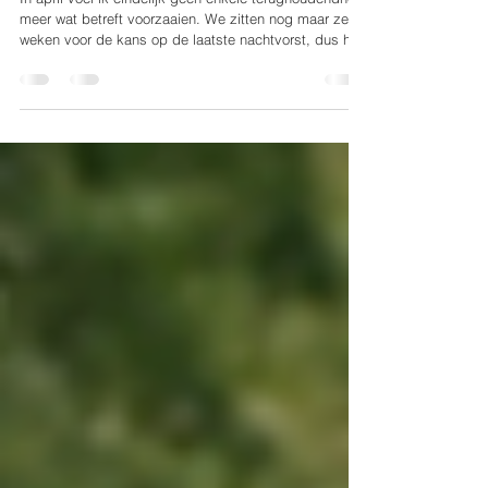
pluktuinieren in april
In april voel ik eindelijk geen enkele terughoudendheid
meer wat betreft voorzaaien. We zitten nog maar zes
weken voor de kans op de laatste nachtvorst, dus het
is tijd alle vorstgevoelige soorten in groten getale voor
te zaaien. Tegelijkertijd zaai ik volop in de vollegrond
en is ook de aanhoudende wedstrijd met ongewenste
kruiden begonnen, want die zijn in april ook wakker uit
hun winterslaap. Vanaf nu doe ik wekelijks een
uitgebreide schoffelronde door de bloembedden om
ze