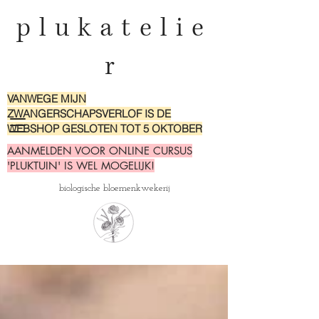
plukatelie
r
VANWEGE MIJN
ZWANGERSCHAPSVERLOF IS DE
WEBSHOP GESLOTEN TOT 5 OKTOBER
AANMELDEN VOOR ONLINE CURSUS
'PLUKTUIN' IS WEL MOGELIJK!
biologische bloemenkwekerij