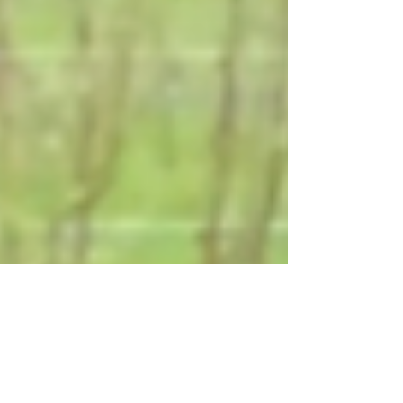
ncrv.nl/buitenleven/video/jennita-leeft-zich-uit-op-
herfstboeketten-uit-eigen-tuin