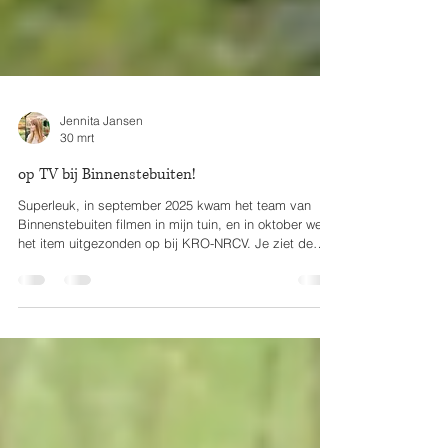
Jennita Jansen
30 mrt
op TV bij Binnenstebuiten!
Superleuk, in september 2025 kwam het team van
Binnenstebuiten filmen in mijn tuin, en in oktober werd
het item uitgezonden op bij KRO-NRCV. Je ziet de
kwekerij in volle glorie (en bij harde wind) en hoort
meer over mijn verhaal terwijl ik een herfstboeket bij
elkaar pluk. Je kunt het item via deze link terugkijken:
https://binnenstebuiten.kro-