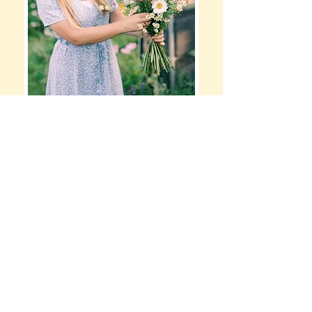
Hoi! Ik ben Jennita, van Plukatelier
Plukatelier is geboren uit mijn liefde
voor bloemen en het verlangen om
mijn leven te vullen met natuurlijke
schoonheid.
Wat ooit begon op een volkstuin met groenten,
kleinfruit en een paar bloeiende bloemen,
groeide al snel uit tot iets veel groters.
Langzaam maar zeker namen de bloemen de
tuin helemaal over, en ik wist:
dit is waar mijn
hart ligt.
Stap voor stap breidde ik uit, met als resultaat:
een eigen biologisch
gecertificeerde
bloemenkwekerij
, waarin ik met