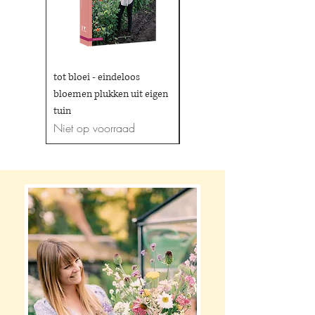
tot bloei - eindeloos
dahlia
Niet op voorraad
bloemen plukken uit eigen
tuin
Niet op voorraad