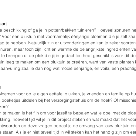
aart
 je beschikking of ga je in potten/bakken tuinieren? Hoeveel zonuren he
Voor een pluktuin met voornamelijk éénjarige bloemen die je zelf zaait
g te hebben. Natuurlijk zijn er uitzonderingen en kan je zeker soorten
ren, maar toch zijn licht en warmte de belangrijkste ingrediënten van
 te brengen of de plek die jij in gedachten hebt geschikt is voor dit doe
tuin leeg te maken om een pluktuin te creëren, want van vaste planten 
s aanvulling zaai je dan nog wat mooie eenjarige, en voilà, een prachtig
s
bloemen voor op je eigen eettafel plukken, je vrienden en familie op h
boeketjes uitdelen bij het verzorgingstehuis om de hoek? Of misschien 
ken? 
te maken is het fijn om voor jezelf te bepalen wat je doel met de blo
ikking, hoeveel tijd wil je in dit project steken en wat maakt dat het vo
ntwoorden op deze vragen bepaal je de omvang van jouw pluktuin en
staan. Als je er niet teveel tijd in wil steken kan het handig zijn om ee