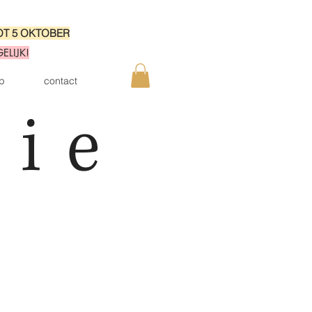
OT 5 OKTOBER
LIJK!
p
contact
lie