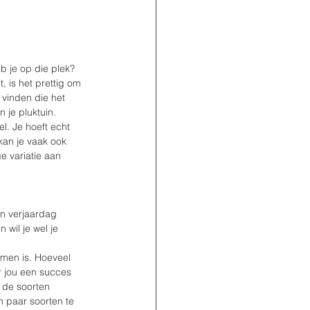
b je op die plek? 
, is het prettig om 
 vinden die het 
 je pluktuin. 
l. Je hoeft echt 
kan je vaak ook 
e variatie aan 
un verjaardag 
wil je wel je 
emen is. Hoeveel 
or jou een succes 
 de soorten 
n paar soorten te 