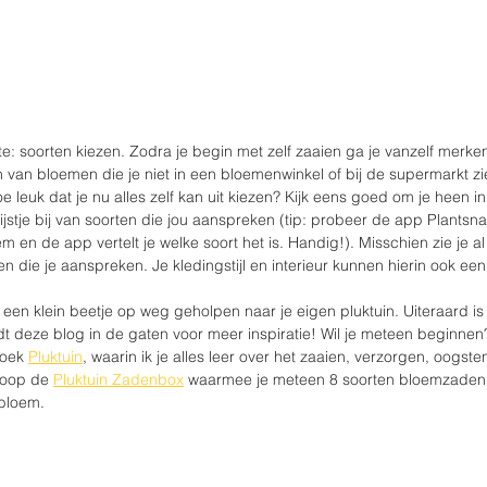
: soorten kiezen. Zodra je begin met zelf zaaien ga je vanzelf merken 
 van bloemen die je niet in een bloemenwinkel of bij de supermarkt ziet
leuk dat je nu alles zelf kan uit kiezen? Kijk eens goed om je heen in
lijstje bij van soorten die jou aanspreken (tip: probeer de app Plantsn
m en de app vertelt je welke soort het is. Handig!). Misschien zie je a
 die je aanspreken. Je kledingstijl en interieur kunnen hierin ook een 
e een klein beetje op weg geholpen naar je eigen pluktuin. Uiteraard is
dt deze blog in de gaten voor meer inspiratie! Wil je meteen beginnen?
oek 
Pluktuin
, waarin ik je alles leer over het zaaien, verzorgen, oogste
koop de 
Pluktuin Zadenbox
 waarmee je meteen 8 soorten bloemzaden i
kbloem. 